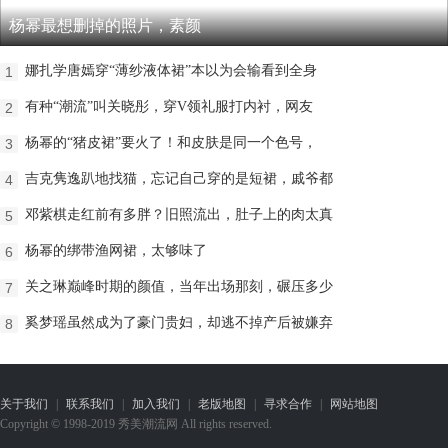
杨幂最想删掉的照片，素颜
娜扎学唐嫣穿“薄纱液体裙”本以为会输看到全身
1
有种“潮流”叫关晓彤，穿V领礼服打内衬，网友
2
杨幂的“猪皮裙”要火了！和皮肤是同一个色号，
3
吉克隽逸趴地找猫，忘记自己穿的是短裙，戚爷都
4
邓紫棋走红前有多胖？旧照流出，肚子上的肉太真
5
杨幂的绑带渔网裙，太够味了
6
关之琳巅峰时期的颜值，当年出场那刻，碾压多少
7
奚梦瑶虽然成为了豪门贵妇，却逃不掉产后被嫌弃
8
关于我们
|
联系我们
|
加入我们
|
老版地图
|
寻求合作
|
网站地图
Copyright © 1998-2019 秀美潮流网 All rights reserved.