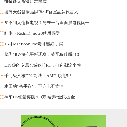
H
拼多多无货源店群模式
H
澳洲天然健康品牌Bio-E官宣品牌代言人
H
买不到无边框电视？先来一台全面屏电视爽一
H
红米（Redmi）note8使用感受
H
16寸MacBook Pro贵才能好，买
H
华为18W快充平板现身，或配备麒麟810
H
DIY你的专属长城欧拉R1，打造潮流个性
H
千元级六核CPU对决：AMD 锐龙5 3
H
本田的“杀手锏”，不充电不烧油
H
神车H6销量突破300万 哈弗“全民掘金