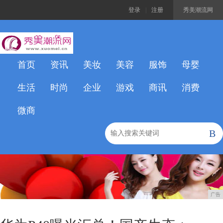
登录
|
注册
秀美潮流网
首页
资讯
美妆
美容
服饰
母婴
生活
时尚
企业
游戏
商讯
消费
微商
B
广告