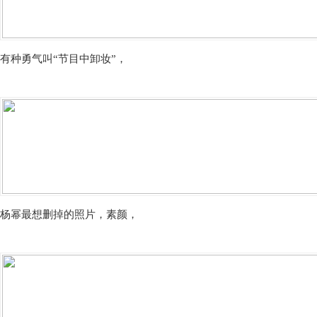
有种勇气叫“节目中卸妆”，
杨幂最想删掉的照片，素颜，