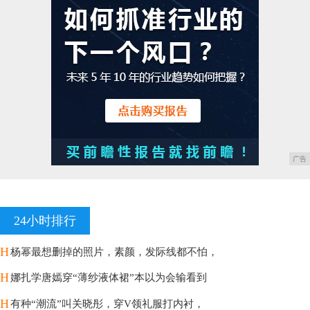
广告
24小时排行
H
杨幂最想删掉的照片，素颜，发际线都不怕，
H
娜扎学唐嫣穿“薄纱液体裙”本以为会输看到
H
有种“潮流”叫关晓彤，穿V领礼服打内衬，