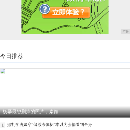
广告
今日推荐
杨幂最想删掉的照片，素颜
娜扎学唐嫣穿“薄纱液体裙”本以为会输看到全身
1