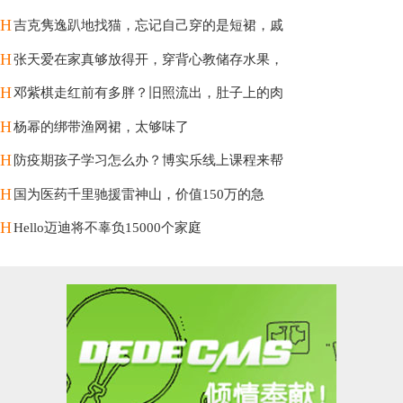
H
吉克隽逸趴地找猫，忘记自己穿的是短裙，戚
H
张天爱在家真够放得开，穿背心教储存水果，
H
邓紫棋走红前有多胖？旧照流出，肚子上的肉
H
杨幂的绑带渔网裙，太够味了
H
防疫期孩子学习怎么办？博实乐线上课程来帮
H
国为医药千里驰援雷神山，价值150万的急
H
Hello迈迪将不辜负15000个家庭