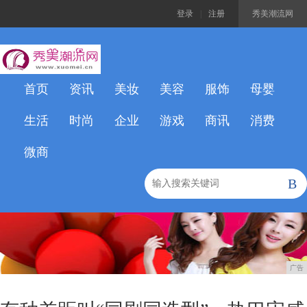
登录
|
注册
秀美潮流网
首页
资讯
美妆
美容
服饰
母婴
生活
时尚
企业
游戏
商讯
消费
微商
B
广告