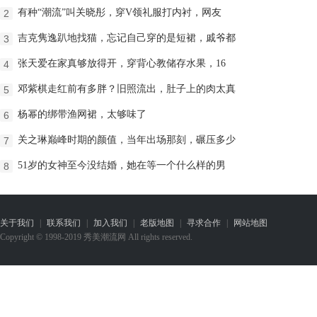
有种“潮流”叫关晓彤，穿V领礼服打内衬，网友
2
吉克隽逸趴地找猫，忘记自己穿的是短裙，戚爷都
3
张天爱在家真够放得开，穿背心教储存水果，16
4
邓紫棋走红前有多胖？旧照流出，肚子上的肉太真
5
杨幂的绑带渔网裙，太够味了
6
关之琳巅峰时期的颜值，当年出场那刻，碾压多少
7
51岁的女神至今没结婚，她在等一个什么样的男
8
关于我们
|
联系我们
|
加入我们
|
老版地图
|
寻求合作
|
网站地图
Copyright © 1998-2019 秀美潮流网 All rights reserved.