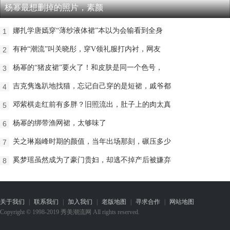
杨幂最想删掉的照片，素颜
娜扎学唐嫣穿“薄纱液体裙”本以为会输看到全身
1
有种“潮流”叫关晓彤，穿V领礼服打内衬，网友
2
杨幂的“猪皮裙”要火了！和皮肤是同一个色号，
3
吉克隽逸趴地找猫，忘记自己穿的是短裙，戚爷都
4
邓紫棋走红前有多胖？旧照流出，肚子上的肉太真
5
杨幂的绑带渔网裙，太够味了
6
关之琳巅峰时期的颜值，当年出场那刻，碾压多少
7
奚梦瑶虽然成为了豪门贵妇，却逃不掉产后被嫌弃
8
关于我们
|
联系我们
|
加入我们
|
老版地图
|
寻求合作
|
网站地图
Copyright © 1998-2019 秀美潮流网 All rights reserved.