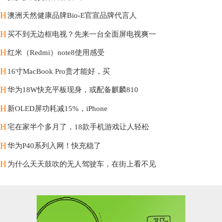
H
澳洲天然健康品牌Bio-E官宣品牌代言人
H
买不到无边框电视？先来一台全面屏电视爽一
H
红米（Redmi）note8使用感受
H
16寸MacBook Pro贵才能好，买
H
华为18W快充平板现身，或配备麒麟810
H
新OLED屏功耗减15%，iPhone
H
宅在家半个多月了，18款手机游戏让人轻松
H
华为P40系列入网！快充稳了
H
为什么天天鼓吹的无人驾驶车，在街上看不见