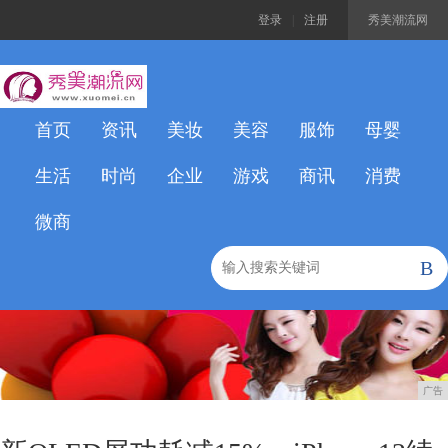
登录
|
注册
秀美潮流网
首页
资讯
美妆
美容
服饰
母婴
生活
时尚
企业
游戏
商讯
消费
微商
B
广告