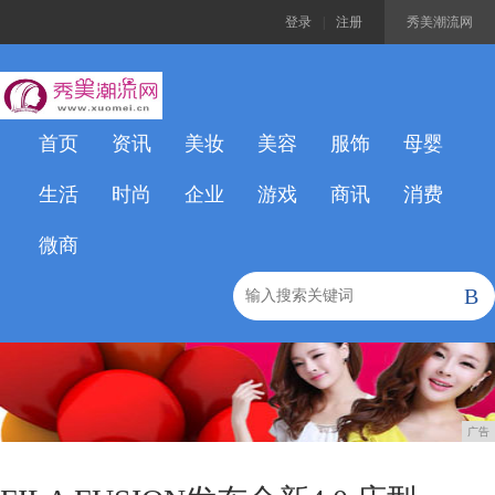
登录
|
注册
秀美潮流网
首页
资讯
美妆
美容
服饰
母婴
生活
时尚
企业
游戏
商讯
消费
微商
B
广告