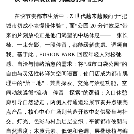
在快节奏都市生活中，Z 世代越来越倾向于“把
城市切成小块慢慢体验”，而“公园 20 分钟效应”带
来的片刻放松正是他们渴望的中场休息——一张长
椅、一束光影、一段停留，都能缓解焦虑、调频自
我。基于此，FUSION PARK 回应年轻人对松弛
感、自洽与情绪治愈的需求：将“城市口袋公园”的
自由与灵活性转译为空间语言，使门店成为都市肌
理中的“第三地”，兼具探索、交流与治愈功能。空
间动线遵循“流动—停留—探索”的逻辑：入口休憩
廊引导自然游走，两侧人行通道延展节奏并点缀亮
点产品，核心中心广场则营造开放中岛供聚集与社
交。灯光、色彩与材质层层交织，平衡都市硬朗与
自然温度；木质元素、低饱和色调、层叠绿植与编