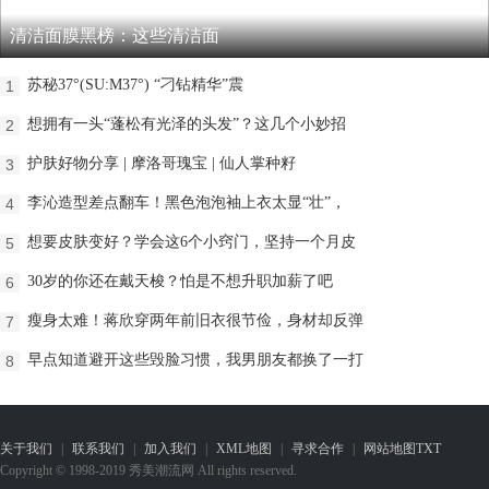
清洁面膜黑榜：这些清洁面
苏秘37°(SU:M37°) “刁钻精华”震
1
想拥有一头“蓬松有光泽的头发”？这几个小妙招
2
护肤好物分享 | 摩洛哥瑰宝 | 仙人掌种籽
3
李沁造型差点翻车！黑色泡泡袖上衣太显“壮”，
4
想要皮肤变好？学会这6个小窍门，坚持一个月皮
5
30岁的你还在戴天梭？怕是不想升职加薪了吧
6
瘦身太难！蒋欣穿两年前旧衣很节俭，身材却反弹
7
早点知道避开这些毁脸习惯，我男朋友都换了一打
8
关于我们
|
联系我们
|
加入我们
|
XML地图
|
寻求合作
|
网站地图
TXT
Copyright © 1998-2019 秀美潮流网 All rights reserved.