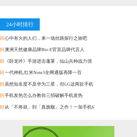
24小时排行
H
心中有火的人们，来一场丝路探行之旅吧
H
澳洲天然健康品牌Bio-E官宣品牌代言人
H
《卧龙吟》手游进击蓬莱，仙山兵种战力强
H
一代神机,红米Note3全网通版再降一百
H
虽然知名度不及华为三星，但LG这两款手机
H
手机发热怎么办教你三招破解手机发热
H
从「不将就」到「真旗舰」之作！一加手机6