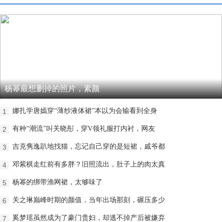
杨幂最想删掉的照片，素颜
娜扎学唐嫣穿“薄纱液体裙”本以为会输看到全身
1
有种“潮流”叫关晓彤，穿V领礼服打内衬，网友
2
吉克隽逸趴地找猫，忘记自己穿的是短裙，戚爷都
3
邓紫棋走红前有多胖？旧照流出，肚子上的肉太真
4
杨幂的绑带渔网裙，太够味了
5
关之琳巅峰时期的颜值，当年出场那刻，碾压多少
6
奚梦瑶虽然成为了豪门贵妇，却逃不掉产后被嫌弃
7