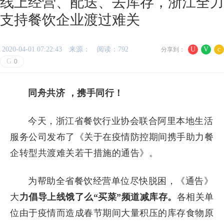
线上经营、配送、去库存，浙江全力
支持餐饮企业渡过难关
2020-04-01 07:22:43
来源：
阅读：792
U
V
c
分享到：
G
0
同舟共济 ，携手同行！
今天，浙江省餐饮行业协会联合阿里本地生活
服务公司发布了《关于在疫情防控期间携手助力餐
企转型共渡难关若干措施的通告》。
为帮助全省餐饮经营单位尽快脱困，《通告》
大
力倡导上线饿了么“买菜”频道减库存。
各相关单
位由于疫情而造成春节期间大量积压的库存食物原