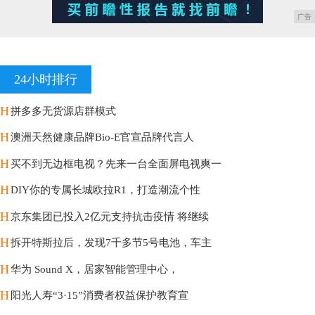
广告
24小时排行
H
拼多多无货源店群模式
H
澳洲天然健康品牌Bio-E官宣品牌代言人
H
买不到无边框电视？先来一台全面屏电视爽一
H
DIY你的专属长城欧拉R1，打造潮流个性
H
京东集团已投入2亿元支持抗击疫情 将继续
H
拆开特斯拉后，发现7千多节5号电池，车主
H
华为 Sound X，居家智能管理中心，
H
阳光人寿“3·15”消费者权益保护教育宣