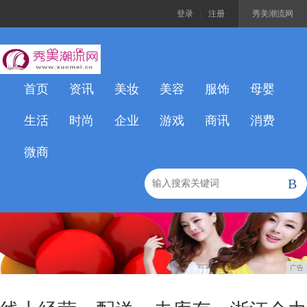
登录
|
注册
秀美潮流网
首页
资讯
美妆
美容
服饰
母婴
生活
时尚
企业
游戏
商讯
消费
微商
B
广告