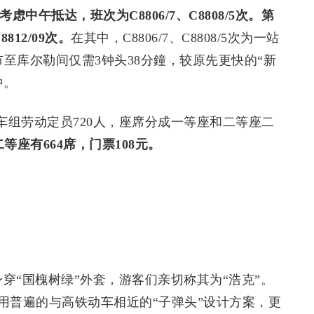
午考虑中午抵达，班次为C8806/7、C8808/5次。第
812/09次。
在其中，C8806/7、C8808/5次为一站
齐市至库尔勒间仅需3钟头38分鐘，较原先更快的“新
钟。
车组劳动定员720人，座席分成一等座和二等座二
等座有664席，门票108元。
身穿“国槐树绿”外套，游客们亲切称其为“浩克”。
用普遍的与高铁动车相近的“子弹头”设计方案，更