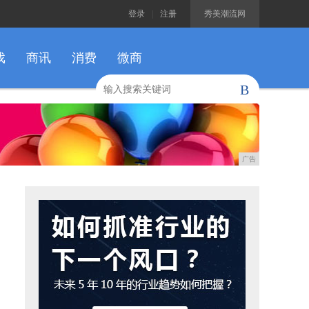
登录
|
注册
秀美潮流网
戏
商讯
消费
微商
B
广告