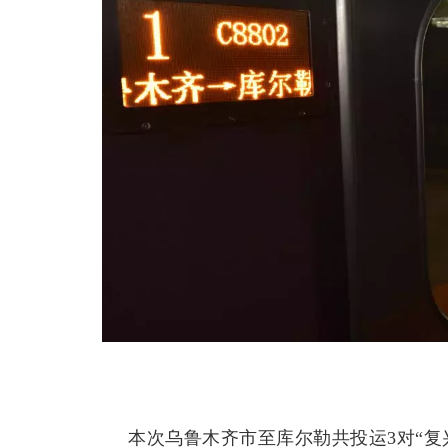
本次乌鲁木齐市至库尔勒共投运3对“复