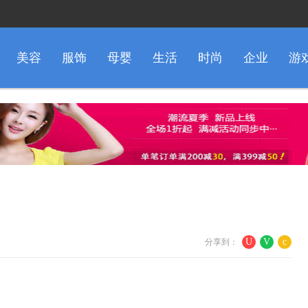
美容
服饰
母婴
生活
时尚
企业
游
U
V
c
分享到：