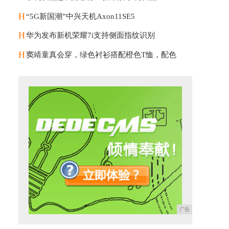
H
“5G新国潮”中兴天机Axon11SE5
H
华为发布新机荣耀7i支持侧面指纹识别
H
窦靖童真会穿，绿色衬衫搭配橙色T恤，配色
广告