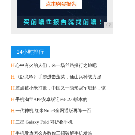
广告
24小时排行
H
心中有火的人们，来一场丝路探行之旅吧
H
《卧龙吟》手游进击蓬莱，仙山兵种战力强
H
差点被小米打败，中国又一隐形冠军崛起，该
H
手机淘宝APP安卓版迎来8.2.0版本的
H
一代神机,红米Note3全网通版再降一百
H
三星 Galaxy Fold 可折叠手机
H
手机发热怎么办教你三招破解手机发热