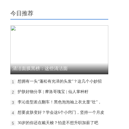
今日推荐
清洁面膜黑榜：这些清洁面
想拥有一头“蓬松有光泽的头发”？这几个小妙招
1
护肤好物分享 | 摩洛哥瑰宝 | 仙人掌种籽
2
李沁造型差点翻车！黑色泡泡袖上衣太显“壮”，
3
想要皮肤变好？学会这6个小窍门，坚持一个月皮
4
30岁的你还在戴天梭？怕是不想升职加薪了吧
5