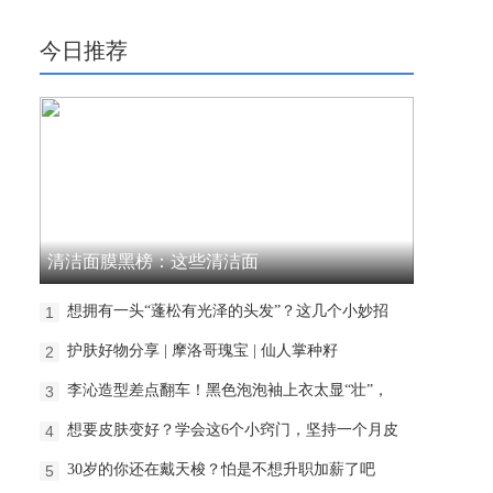
今日推荐
清洁面膜黑榜：这些清洁面
想拥有一头“蓬松有光泽的头发”？这几个小妙招
1
护肤好物分享 | 摩洛哥瑰宝 | 仙人掌种籽
2
李沁造型差点翻车！黑色泡泡袖上衣太显“壮”，
3
想要皮肤变好？学会这6个小窍门，坚持一个月皮
4
30岁的你还在戴天梭？怕是不想升职加薪了吧
5