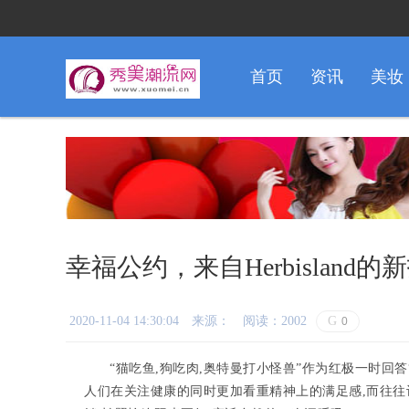
首页
资讯
美妆
幸福公约，来自Herbisland
2020-11-04 14:30:04
来源：
阅读：2002
G
0
“猫吃鱼,狗吃肉,奥特曼打小怪兽”作为红极一时回
人们在关注健康的同时更加看重精神上的满足感,而往往