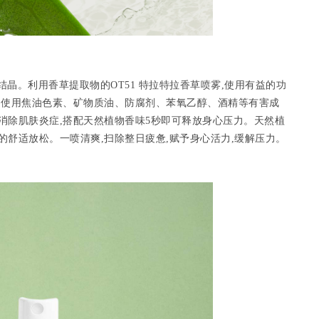
结晶。利用香草提取物的OT51 特拉特拉香草喷雾,使用有益的功
不使用焦油色素、矿物质油、防腐剂、苯氧乙醇、酒精等有害成
消除肌肤炎症,搭配天然植物香味5秒即可释放身心压力。天然植
的舒适放松。一喷清爽,扫除整日疲惫,赋予身心活力,缓解压力。