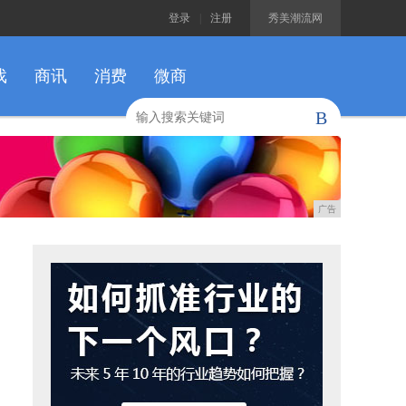
登录
|
注册
秀美潮流网
戏
商讯
消费
微商
B
广告