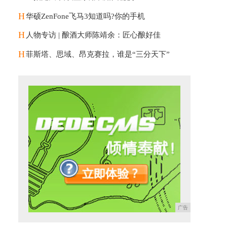
H
华硕ZenFone飞马3知道吗?你的手机
H
人物专访 | 酿酒大师陈靖余：匠心酿好佳
H
菲斯塔、思域、昂克赛拉，谁是“三分天下”
广告