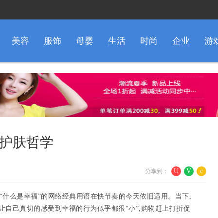
美容
服饰
母婴
生活
时尚
企业
游
的新护肤哲学
U
V
c
分享到：
答“什么是幸福”的网络经典用语在快节奏的今天依旧适用。当下,
让自己真切的感受到幸福的行为似乎都很“小”,购物赶上打折促