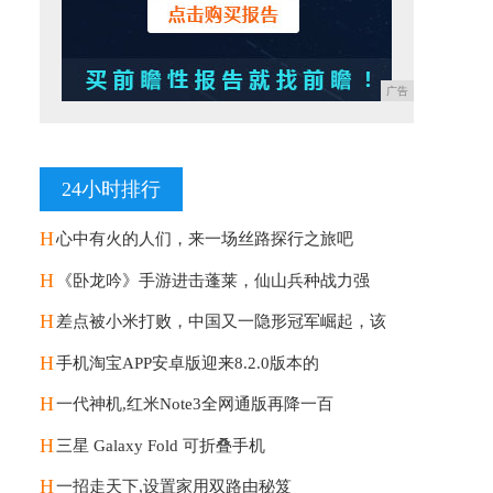
广告
24小时排行
H
心中有火的人们，来一场丝路探行之旅吧
H
《卧龙吟》手游进击蓬莱，仙山兵种战力强
H
差点被小米打败，中国又一隐形冠军崛起，该
H
手机淘宝APP安卓版迎来8.2.0版本的
H
一代神机,红米Note3全网通版再降一百
H
三星 Galaxy Fold 可折叠手机
H
一招走天下,设置家用双路由秘笈