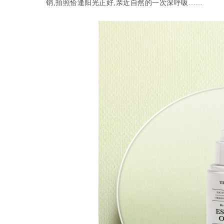
销,拍照恰逢阳光正好,亲近自然的一次深呼吸……