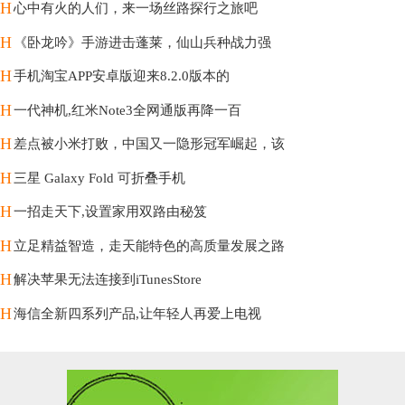
H
心中有火的人们，来一场丝路探行之旅吧
H
《卧龙吟》手游进击蓬莱，仙山兵种战力强
H
手机淘宝APP安卓版迎来8.2.0版本的
H
一代神机,红米Note3全网通版再降一百
H
差点被小米打败，中国又一隐形冠军崛起，该
H
三星 Galaxy Fold 可折叠手机
H
一招走天下,设置家用双路由秘笈
H
立足精益智造，走天能特色的高质量发展之路
H
解决苹果无法连接到iTunesStore
H
海信全新四系列产品,让年轻人再爱上电视