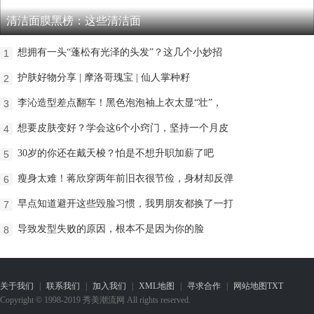
清洁面膜黑榜：这些清洁面
想拥有一头“蓬松有光泽的头发”？这几个小妙招
1
护肤好物分享 | 摩洛哥瑰宝 | 仙人掌种籽
2
李沁造型差点翻车！黑色泡泡袖上衣太显“壮”，
3
想要皮肤变好？学会这6个小窍门，坚持一个月皮
4
30岁的你还在戴天梭？怕是不想升职加薪了吧
5
瘦身太难！蒋欣穿两年前旧衣很节俭，身材却反弹
6
早点知道避开这些毁脸习惯，我男朋友都换了一打
7
导致发型失败的原因，根本不是因为你的脸
8
关于我们
|
联系我们
|
加入我们
|
XML地图
|
寻求合作
|
网站地图
TXT
Copyright © 1998-2019 秀美潮流网 All rights reserved.