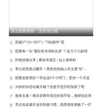
清洁面膜黑榜：这些清洁面
苏秘37°(SU:M37°) “刁钻精华”震
1
想拥有一头“蓬松有光泽的头发”？这几个小妙招
2
护肤好物分享 | 摩洛哥瑰宝 | 仙人掌种籽
3
李沁造型差点翻车！黑色泡泡袖上衣太显“壮”，
4
想要皮肤变好？学会这6个小窍门，坚持一个月皮
5
30岁的你还在戴天梭？怕是不想升职加薪了吧
6
瘦身太难！蒋欣穿两年前旧衣很节俭，身材却反弹
7
早点知道避开这些毁脸习惯，我男朋友都换了一打
8