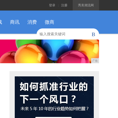
登录
|
注册
秀美潮流网
戏
商讯
消费
微商
B
广告