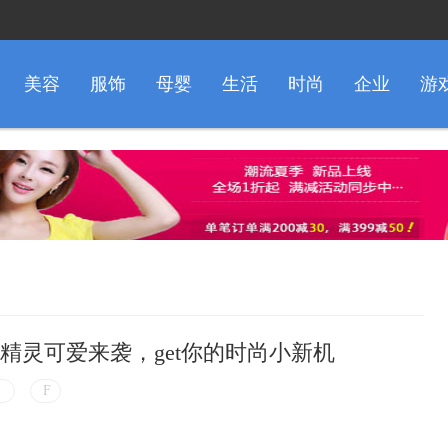
美容
服饰
母婴
生活
时尚
企业
游
l拍照精灵可爱来袭，get你的时尚小新机