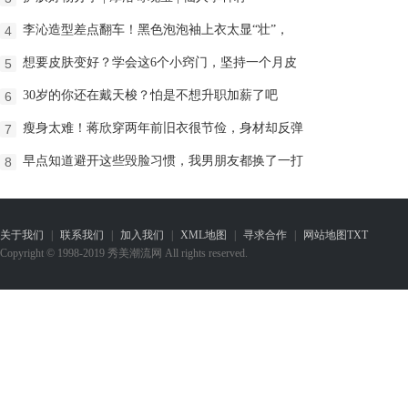
李沁造型差点翻车！黑色泡泡袖上衣太显“壮”，
4
想要皮肤变好？学会这6个小窍门，坚持一个月皮
5
30岁的你还在戴天梭？怕是不想升职加薪了吧
6
瘦身太难！蒋欣穿两年前旧衣很节俭，身材却反弹
7
早点知道避开这些毁脸习惯，我男朋友都换了一打
8
关于我们
|
联系我们
|
加入我们
|
XML地图
|
寻求合作
|
网站地图
TXT
Copyright © 1998-2019 秀美潮流网 All rights reserved.