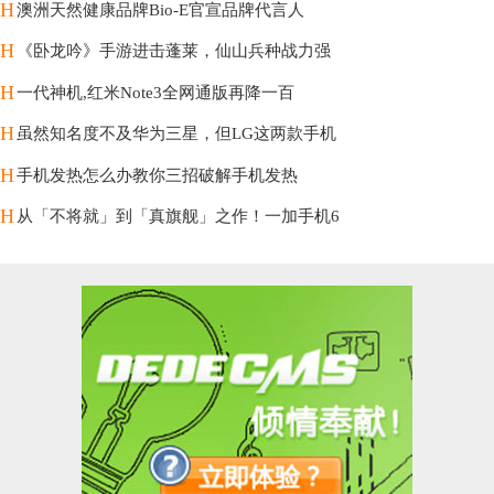
H
澳洲天然健康品牌Bio-E官宣品牌代言人
H
《卧龙吟》手游进击蓬莱，仙山兵种战力强
H
一代神机,红米Note3全网通版再降一百
H
虽然知名度不及华为三星，但LG这两款手机
H
手机发热怎么办教你三招破解手机发热
H
从「不将就」到「真旗舰」之作！一加手机6