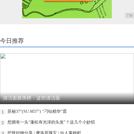
广告
今日推荐
清洁面膜黑榜：这些清洁面
苏秘37°(SU:M37°) “刁钻精华”震
1
想拥有一头“蓬松有光泽的头发”？这几个小妙招
2
护肤好物分享 | 摩洛哥瑰宝 | 仙人掌种籽
3