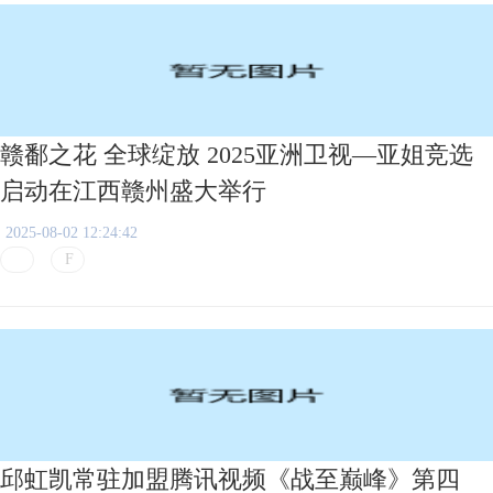
赣鄱之花 全球绽放 2025亚洲卫视—亚姐竞选
启动在江西赣州盛大举行
2025-08-02 12:24:42
邱虹凯常驻加盟腾讯视频《战至巅峰》第四